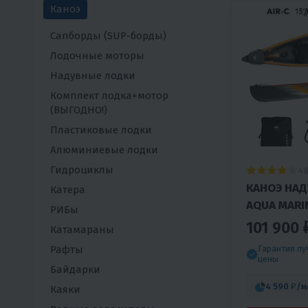
Каноэ
Сапборды (SUP-борды)
Лодочные моторы
Надувные лодки
Комплект лодка+мотор
(ВЫГОДНО!)
Пластиковые лодки
Алюминиевые лодки
Гидроциклы
4
КАНОЭ НА
Катера
AQUA MARI
РИБы
101 900 
Катамараны
Рафты
Гарантия л
цены
Байдарки
4 590 ₽
/м
Каяки