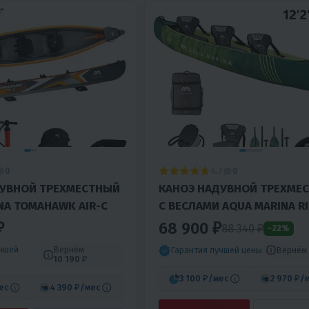
4.7
0
0
ДУВНОЙ ТРЕХМЕСТНЫЙ
КАНОЭ НАДУВНОЙ ТРЕХМЕ
NA TOMAHAWK AIR-C
С ВЕСЛАМИ AQUA MARINA RI
370
₽
68 900 ₽
88 340 ₽
-22%
учшей
Вернём
Вернём
Гарантия лучшей цены
10 190 ₽
3 100 ₽
/мес
2 970 ₽
/
ес
4 390 ₽
/мес