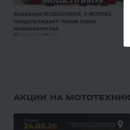
Внимание МОШЕННИКИ, X-MOTORS
предупреждает! Новая схема
мошенничества.
10 января 2025
33802
АКЦИИ НА МОТОТЕХНИ