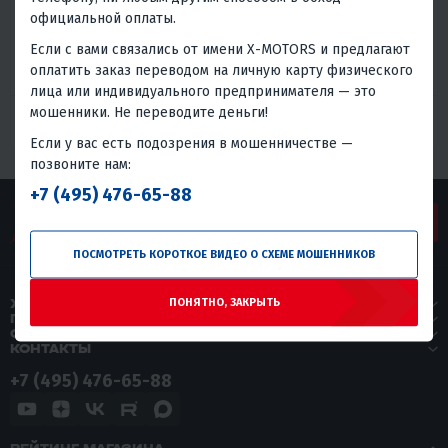
Забыли пароль?
официальной оплаты.
Если с вами связались от имени X-MOTORS и предлагают
АВТОРИЗОВАТЬСЯ
оплатить заказ переводом на личную карту физического
Вход через соцсети:
лица или индивидуального предпринимателя — это
мошенники. Не переводите деньги!
Если у вас есть подозрения в мошенничестве —
позвоните нам:
+7 (495) 476-65-88
ЗАДАТЬ ВОПРОС
ПОСМОТРЕТЬ КОРОТКОЕ ВИДЕО О СХЕМЕ МОШЕННИКОВ
ПОНЯТНО, ЗАКРЫТЬ
X-MOTORS
ПОКУПАТЕЛЯМ
СЕРВИС
КОНТАКТЫ
+7 (495) 476-65-88