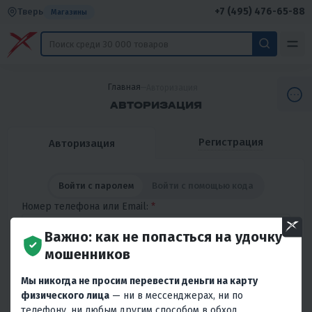
+7 (495) 476-65-88
Тверь
Магазины
Главная
Авторизация
АВТОРИЗАЦИЯ
Регистрация
Авторизация
Войти с паролем
Войти с помощью кода
Номер телефона или Email:
*
Важно: как не попасться на удочку
мошенников
Пароль:
*
Мы никогда не просим перевести деньги на карту
физического лица
— ни в мессенджерах, ни по
Запомнить меня на этом компьютере
телефону, ни любым другим способом в обход