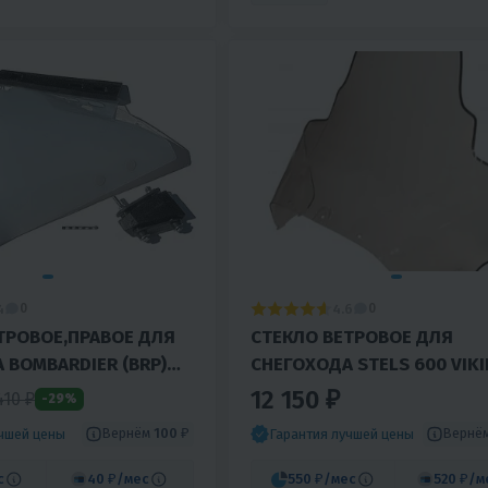
4
4.6
0
0
ТРОВОЕ,ПРАВОЕ ДЛЯ
СТЕКЛО ВЕТРОВОЕ ДЛЯ
 BOMBARDIER (BRP)
СНЕГОХОДА STELS 600 VIKI
M COMMANDER
ЕРМАК, УВЕЛИЧЕННОЕ
12 150 ₽
410 ₽
-29%
)
(ВЫС.71СМ,ТОЩ.4ММ, МПК)
Вернём
100 ₽
Вернё
учшей цены
Гарантия лучшей цены
с
40 ₽
/мес
550 ₽
/мес
520 ₽
/м