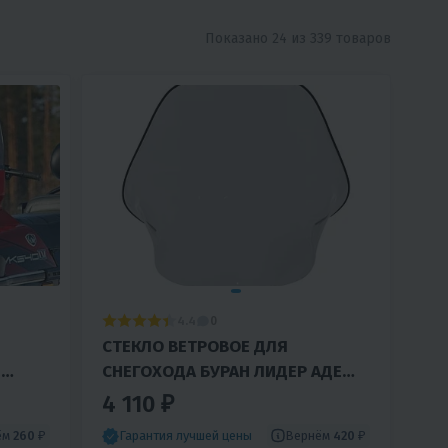
Показано 24 из 339 товаров
4.4
0
СТЕКЛО ВЕТРОВОЕ ДЛЯ
G
СНЕГОХОДА БУРАН ЛИДЕР АДЕ
IKING
(63СМ, 2ММ, МПК)
4 110 ₽
ём
260 ₽
Вернём
420 ₽
Гарантия лучшей цены