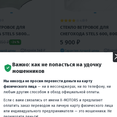
4
0
0
ТРОВОЕ ДЛЯ
СТЕКЛО ВЕТРОВОЕ ДЛЯ
 STELS S800
СНЕГОХОДА STELS 600, 80
 УСОВЕРШЕНСТВ.
VIKING, ЕРМАК (ВЫСОТА 52
5 900 ₽
850 ₽
-24%
9СМ, ТОЛЩИНА 2ММ,
ТОЛЩИНА 2ММ, МПК)
Вернём
140 ₽
Верн
учшей цены
Гарантия лучшей цены
с
60 ₽
/мес
270 ₽
/мес
250 ₽
/м
Важно: как не попасться на удочку
мошенников
КУПИТЬ В 1 КЛИК
В КОРЗИНУ
КУПИТЬ В
Мы никогда не просим перевести деньги на карту
физического лица
— ни в мессенджерах, ни по телефону, ни
Россия
любым другим способом в обход официальной оплаты.
Если с вами связались от имени X-MOTORS и предлагают
оплатить заказ переводом на личную карту физического лица
или индивидуального предпринимателя — это мошенники. Не
переводите деньги!