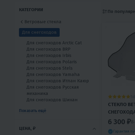
КАТЕГОРИИ
По популяр
Ветровые стекла
Для снегоходов
Для снегоходов Arctic Cat
Для снегоходов BRP
Для снегоходов Irbis
Для снегоходов Polaris
Для снегоходов Stels
Для снегоходов Yamaha
Для снегоходов Итлан Каюр
Для снегоходов Русская
механика
5
Для снегоходов Шихан
СТЕКЛО ВЕ
Показать ещё
СНЕГОХОДА
КАПИТАН У
6 300 ₽
8
ПОЛИУРИЕ
ЦЕНА, ₽
Гарантия л