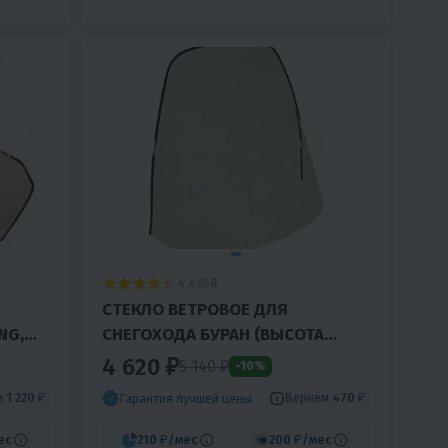
4.4
0
СТЕКЛО ВЕТРОВОЕ ДЛЯ
NG,
СНЕГОХОДА БУРАН (ВЫСОТА
67СМ, ТОЛЩИНА 2ММ, МПК)
4 620 ₽
5 140 ₽
-10%
м
1 220 ₽
Вернём
470 ₽
Гарантия лучшей цены
ес
210 ₽
/мес
200 ₽
/мес