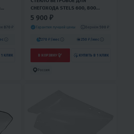
СТЕКЛО ВЕТРОВОЕ ДЛЯ
0
СНЕГОХОДА STELS 600, 800
СМ,
VIKING, ЕРМАК ( 71СМ, 2ММ, МПК)
5 900 ₽
ём
870 ₽
Вернём
590 ₽
Гарантия лучшей цены
ес
270 ₽
/мес
250 ₽
/мес
 1 КЛИК
В КОРЗИНУ
КУПИТЬ В 1 КЛИК
Россия